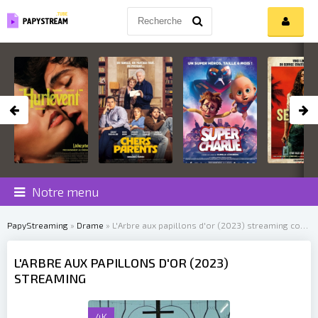
Notre menu
PapyStreaming
»
Drame
» L'Arbre aux papillons d'or (2023)
streaming complet
L'ARBRE AUX PAPILLONS D'OR (2023)
STREAMING
4K