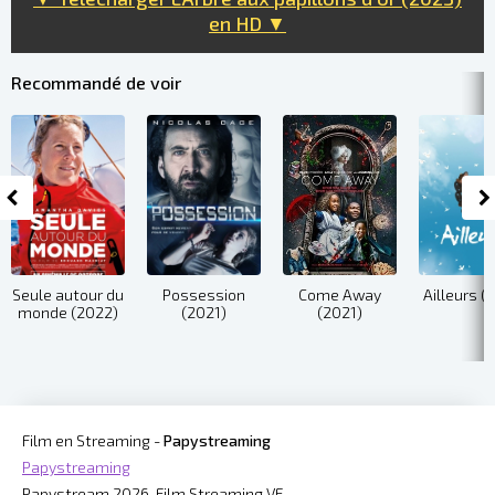
en HD ▼
Recommandé de voir
Seule autour du
Possession
Come Away
Ailleurs (
monde (2022)
(2021)
(2021)
Film en Streaming -
Papystreaming
Papystreaming
Papystream 2026, Film Streaming VF